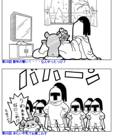
第19話 新年の誓い！・・・なんやったっけ？
第20話 冷たい牛乳でお腹こわす