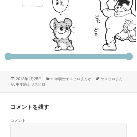
投
2018年1月25日
カ
中年騎士ヤスヒロまんが
タ
ヤスヒロまん
が
,
稿
中年騎士ヤスヒロ
テ
グ
日:
ゴ
リ
ー
コメントを残す
コメント