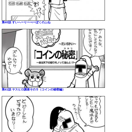
第40話 すいへーりーべーぼくのふね
第41話 ヤスヒロ講座その５（コインの秘密編）