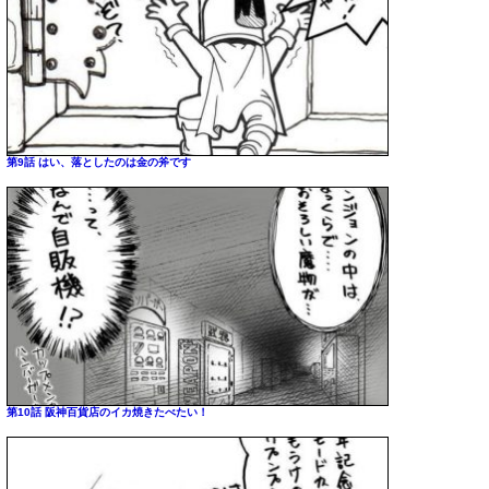
第9話 はい、落としたのは金の斧です
第10話 阪神百貨店のイカ焼きたべたい！