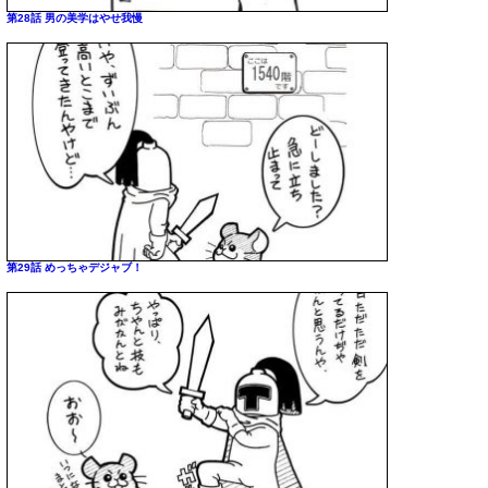
第28話 男の美学はやせ我慢
第29話 めっちゃデジャブ！