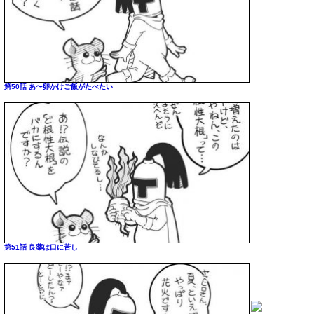
第50話 あ〜卵かけご飯がたべたい
第51話 良薬は口に苦し