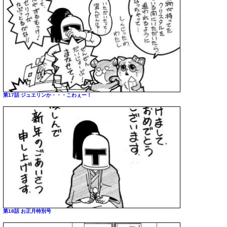
第17話 ジュエリンか・・・こわぇー！
第18話 お正月特別号