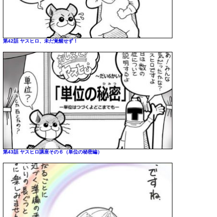
第42話 ヤスヒロ、未だ覚醒せず！
第43話 ヤスヒロ講座その６（単位の秘密編）