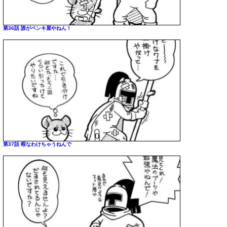
第36話 誰がペンキ屋やねん！
第37話 暇なわけちゃうねんで