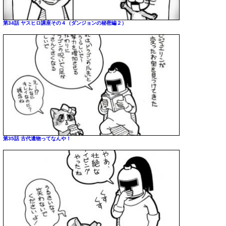
第34話 ヤスヒロ講座その４（ダンジョンの秘密編２）
第35話 古代遺物ってなんや！