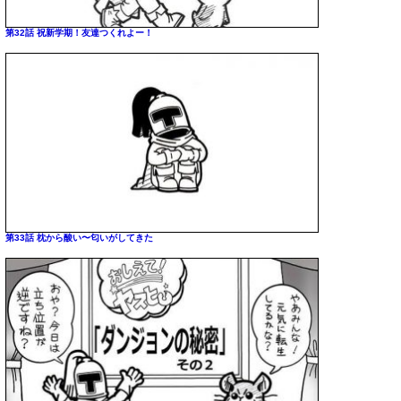
第32話 祝新学期！友達つくれよー！
第33話 枕から酸い〜匂いがしてきた