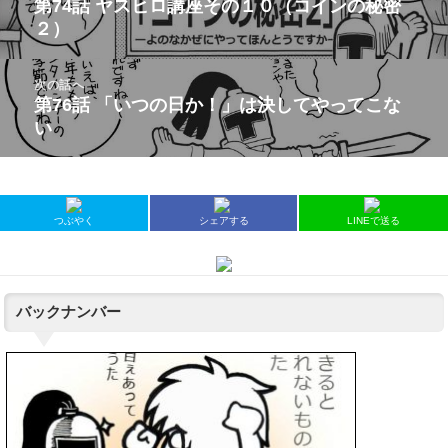
第74話 ヤスヒロ講座その１０（コインの秘密
前
ナ
２）
の
ビ
投
ゲ
稿:
次の話へ
ー
第76話 「いつの日か！」は決してやってこな
次
シ
い
の
ョ
投
ン
稿:
つぶやく
シェアする
LINEで送る
バックナンバー