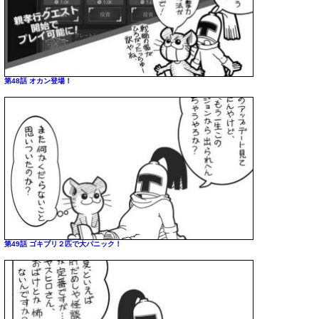
第48話 オカン登場！
第49話 ゴキブリ２匹で大パニック！