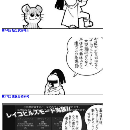
第46話 類は友を呼ぶ
第47話 夏休み特別号