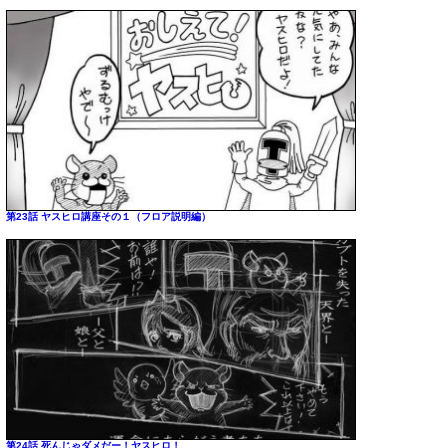
第23話 ヤスヒロ講座その１（フロア説明編）
第24話 死んじゃダメだー！ヤスヒロ！