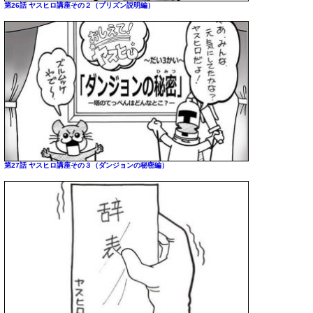
第26話 ヤスヒロ講座その２（プリズン説明編）
第27話 ヤスヒロ講座その３（ダンジョンの秘密編）