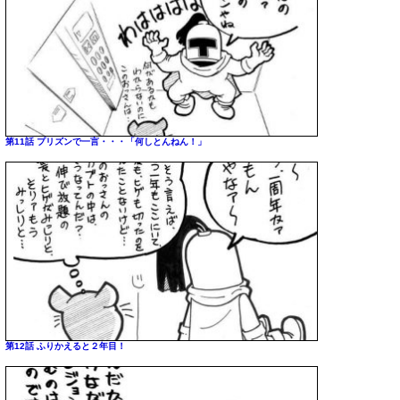
第11話 プリズンで一言・・・「何しとんねん！」
第12話 ふりかえると２年目！