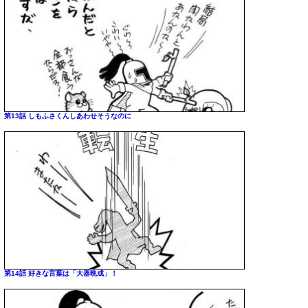
第13話 しもふさくんしあわせそうなのに
第14話 好きな言葉は「大器晩成」！