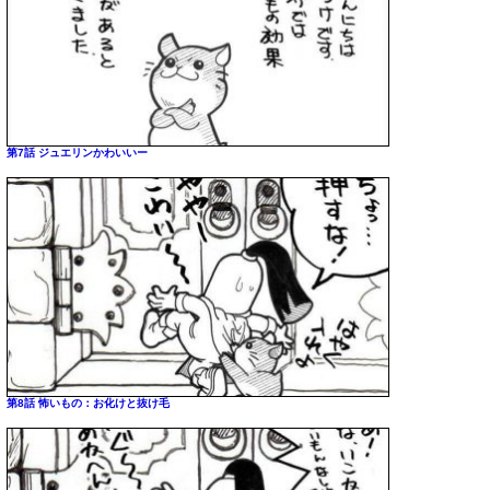
第7話 ジュエリンかわいいー
第8話 怖いもの：お化けと抜け毛