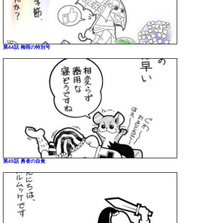
第44話 梅雨の特別号
第45話 勇者の自覚