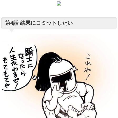
第4話 結果にコミットしたい