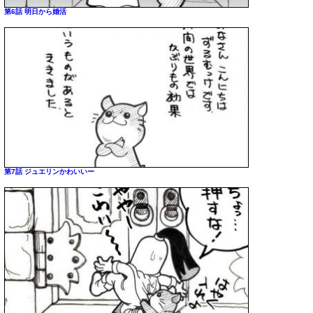
第6話 明日から婚活
第7話 ジュエリンかわいいー